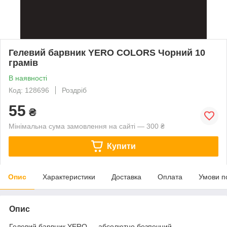
Гелевий барвник YERO COLORS Чорний 10
грамів
В наявності
Код: 128696
Роздріб
55
₴
Мінімальна сума замовлення на сайті — 300 ₴
Купити
Опис
Характеристики
Доставка
Оплата
Умови п
Опис
Гелевий барвник YERO — абсолютно безпечний