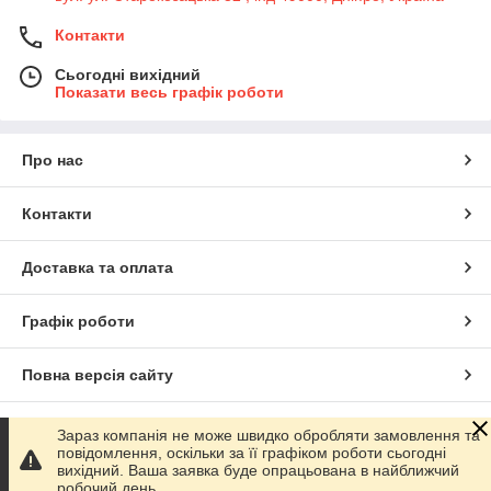
Контакти
Сьогодні вихідний
Показати весь графік роботи
Про нас
Контакти
Доставка та оплата
Графік роботи
Повна версія сайту
Сайт створено на маркетплейсі
Prom.ua
Зараз компанія не може швидко обробляти замовлення та
повідомлення, оскільки за її графіком роботи сьогодні
вихідний. Ваша заявка буде опрацьована в найближчий
Політика конфіденційності
робочий день.