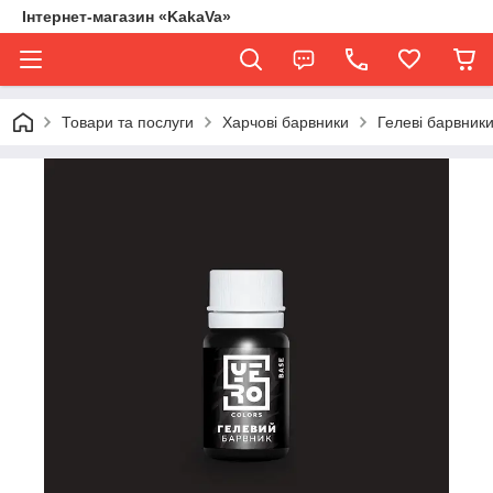
Інтернет-магазин «KakaVa»
Товари та послуги
Харчові барвники
Гелеві барвни