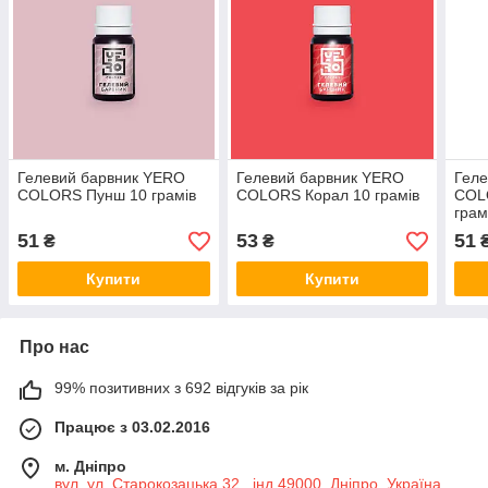
Гелевий барвник YERO
Гелевий барвник YERO
Гел
COLORS Пунш 10 грамів
COLORS Корал 10 грамів
COL
грам
51
53
51
₴
₴
Купити
Купити
Про нас
99% позитивних з 692 відгуків за рік
Працює з 03.02.2016
м. Дніпро
вул. ул. Старокозацька 32 , інд 49000, Дніпро, Україна