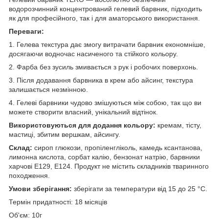
водорозчинний концентрований гелевий барвник, підходить
як для професійного, так і для аматорського використання.
Переваги:
1. Гелева текстура дає змогу витрачати барвник економніше,
досягаючи водночас насиченого та стійкого кольору.
2. Фарба без зусиль змивається з рук і робочих поверхонь.
3. Після додавання барвника в крем або айсинг, текстура
залишається незмінною.
4. Гелеві барвники чудово змішуються між собою, так що ви
можете створити власний, унікальний відтінок.
Використовуються для додання кольору:
кремам, тісту,
мастиці, збитим вершкам, айсингу.
Склад:
сироп глюкози, пропіленгліколь, камедь ксантанова,
лимонна кислота, сорбат калію, бензонат натрію, барвники
харчові Е129, Е124. Продукт не містить складників тваринного
походження.
Умови зберігання:
зберігати за температури від 15 до 25 °C.
Термін придатності: 18 місяців
Об'єм: 10г