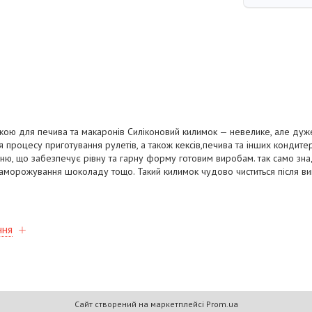
кою для печива та макаронів Силіконовий килимок — невелике, але дуж
процесу приготування рулетів, а також кексів,печива та інших кондитерс
ню, що забезпечує рівну та гарну форму готовим виробам. так само зн
аморожування шоколаду тощо. Такий килимок чудово чиститься після ви
ння
Сайт створений на маркетплейсі
Prom.ua