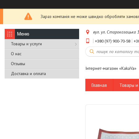
Зараз компанія не може швидко обробляти замовле
вул. ул. Старокозацька 3
+380 (97) 900-70-58
+3
Товары и услуги
О нас
Отзывы
Інтернет-магазин «KakaVa»
Доставка и оплата
Главная
Товары и 