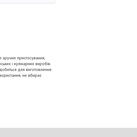
е зручне пристосування,
ьких і кулінарних виробів.
адобиться для виготовлення
користання, не вбирає