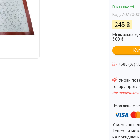
В наявності
Код:
2027000
245 ₴
Мінімальна су
300 ₴
Ку
+380 (97) 9
товару протя
домовленістю
У компанії під
Тепер ви може
не покидаючи 