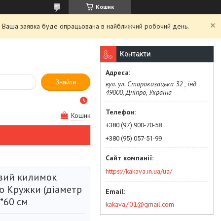
Кошик
й. Ваша заявка буде опрацьована в найближчий робочий день.
Контакти
Знайти
вул. ул. Старокозацька 32 , інд
49000, Дніпро, Україна
Кошик
+380 (97) 900-70-58
+380 (95) 057-51-99
https://kakava.in.ua/ua/
вий килимок
ю Кружки (діаметр
0*60 см
kakava701@gmail.com