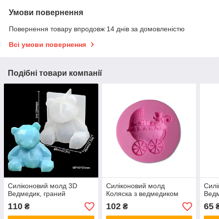
Умови повернення
Повернення товару впродовж 14 днів за домовленістю
Всі умови повернення
Подібні товари компанії
Силіконовий молд 3D
Силіконовий молд
Силі
Ведмедик, граний
Коляска з ведмедиком
Вед
110
102
65
₴
₴