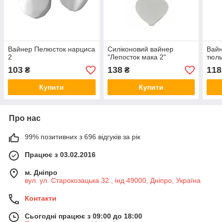
Вайнер Пелюсток нарциса
Силіконовий вайнер
Вай
2
"Лепосток мака 2"
тюл
103
138
118
₴
₴
Купити
Купити
Про нас
99% позитивних з 696 відгуків за рік
Працює з 03.02.2016
м. Дніпро
вул. ул. Старокозацька 32 , інд 49000, Дніпро, Україна
Контакти
Сьогодні працює з 09:00 до 18:00