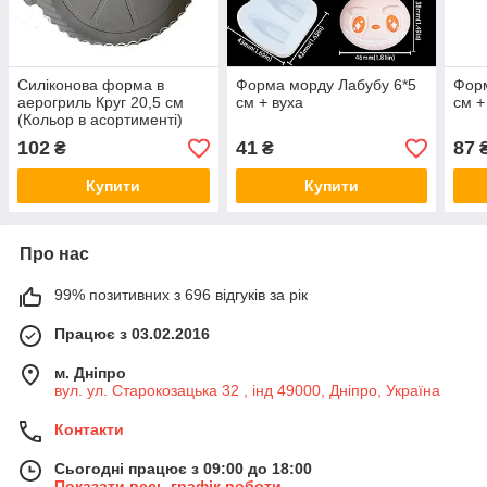
Силіконова форма в
Форма морду Лабубу 6*5
Форм
аерогриль Круг 20,5 см
см + вуха
см +
(Кольор в асортименті)
102
41
87
₴
₴
Купити
Купити
Про нас
99% позитивних з 696 відгуків за рік
Працює з 03.02.2016
м. Дніпро
вул. ул. Старокозацька 32 , інд 49000, Дніпро, Україна
Контакти
Сьогодні працює з 09:00 до 18:00
Показати весь графік роботи