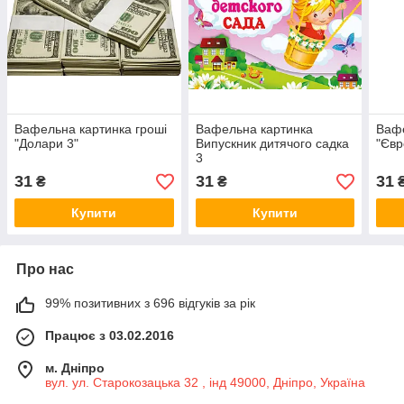
Вафельна картинка гроші
Вафельна картинка
Вафе
"Долари 3"
Випускник дитячого садка
"Євр
3
31
31
31
₴
₴
Купити
Купити
Про нас
99% позитивних з 696 відгуків за рік
Працює з 03.02.2016
м. Дніпро
вул. ул. Старокозацька 32 , інд 49000, Дніпро, Україна