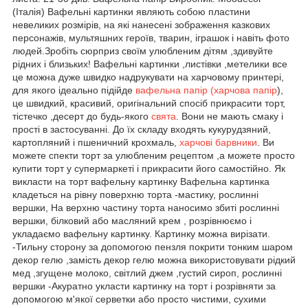
(Італія) Вафельні картинки являють собою пластини
невеликих розмірів, на які нанесені зображення казкових
персонажів, мультяшних героїв, тварин, іграшок і навіть фото
людей.Зробіть сюрприз своїм улюбленим дітям ,здивуйте
рідних і близьких! Вафельні картинки ,листівки ,метелики все
це можна дуже швидко надрукувати на харчовому принтері,
для якого ідеально підійде
вафельна папір (харчова папір
),
це швидкий, красивий, оригінальний спосіб прикрасити торт,
тістечко ,десерт до будь-якого
свята
. Вони не мають смаку і
прості в застосуванні. До їх складу входять кукурудзяний,
картопляний і пшеничний крохмаль,
харчові барвники
. Ви
можете спекти торт за улюбленим рецептом ,а можете просто
купити торт у супермаркеті і прикрасити його самостійно. Як
викласти на торт вафельну картинку Вафельна картинка
кладеться на рівну поверхню торта -мастику, рослинні
вершки, На верхню частину торта наносимо збиті рослинні
вершки, білковий або масляний крем , розрівнюємо і
укладаємо вафельну картинку. Картинку можна вирізати.
-Тильну сторону за допомогою пензля покрити тонким шаром
декор гелю ,замість декор гелю можна використовувати рідкий
мед ,згущене молоко, світлий джем ,густий сироп, рослинні
вершки -Акуратно укласти картинку на торт і розрівняти за
допомогою м'якої серветки або просто чистими, сухими