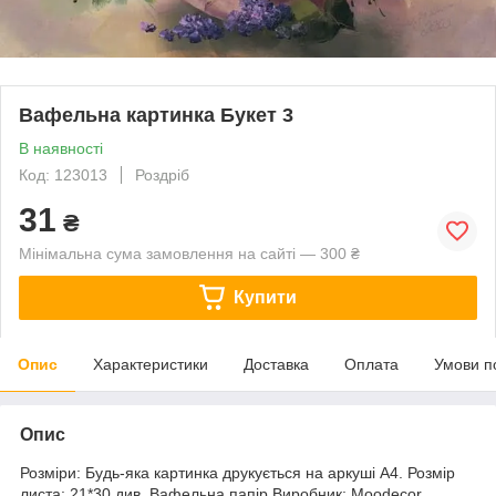
Вафельна картинка Букет 3
В наявності
Код: 123013
Роздріб
31
₴
Мінімальна сума замовлення на сайті — 300 ₴
Купити
Опис
Характеристики
Доставка
Оплата
Умови п
Опис
Розміри: Будь-яка картинка друкується на аркуші А4. Розмір
листа: 21*30 див. Вафельна папір Виробник: Moodecor