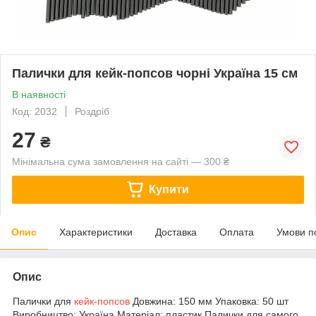
Палички для кейк-попсов чорні Україна 15 см
В наявності
Код: 2032
Роздріб
27
₴
Мінімальна сума замовлення на сайті — 300 ₴
Купити
Опис
Характеристики
Доставка
Оплата
Умови п
Опис
Палички для
кейк-попсов
Довжина: 150 мм Упаковка: 50 шт
Виробництво: Україна Матеріал: пластик Палички для самого