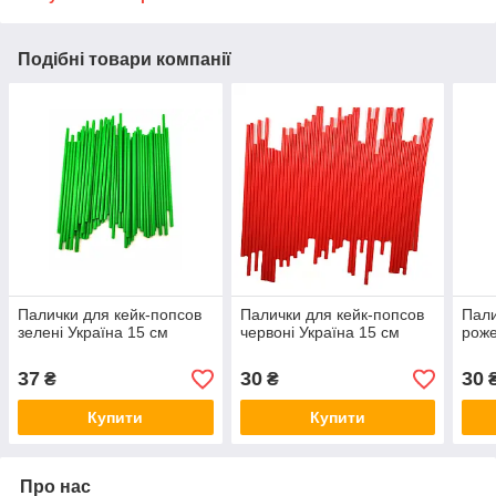
Подібні товари компанії
Палички для кейк-попсов
Палички для кейк-попсов
Пали
зелені Україна 15 см
червоні Україна 15 см
роже
37
30
30
₴
₴
Купити
Купити
Про нас