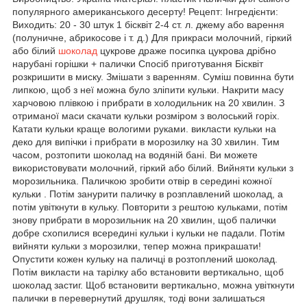
популярного американського десерту! Рецепт: Інгредієнти:
Виходить: 20 - 30 штук 1 бісквіт 2-4 ст. л. джему або варення
(полуничне, абрикосове і т. д.) Для прикраси молочний, гіркий
або білий
шоколад
цукрове драже посипка цукрова дрібно
нарубані горішки + палички Спосіб приготування Бісквіт
розкришити в миску. Змішати з варенням. Суміш повинна бути
липкою, щоб з неї можна було зліпити кульки. Накрити масу
харчовою плівкою і прибрати в холодильник на 20 хвилин. З
отриманої маси скачати кульки розміром з волоський горіх.
Катати кульки краще вологими руками. викласти кульки на
деко для випічки і прибрати в морозилку на 30 хвилин. Тим
часом, розтопити шоколад на водяній бані. Ви можете
використовувати молочний, гіркий або білий. Вийняти кульки з
морозильника. Паличкою зробити отвір в середині кожної
кульки . Потім занурити паличку в розплавлений шоколад, а
потім увіткнути в кульку. Повторити з рештою кульками, потім
знову прибрати в морозильник на 20 хвилин, щоб палички
добре схопилися всередині кульки і кульки не падали. Потім
вийняти кульки з морозилки, тепер можна прикрашати!
Опустити кожен кульку на паличці в розтоплений шоколад.
Потім викласти на тарілку або встановити вертикально, щоб
шоколад застиг. Щоб встановити вертикально, можна увіткнути
палички в перевернутий друшляк, тоді вони залишаться