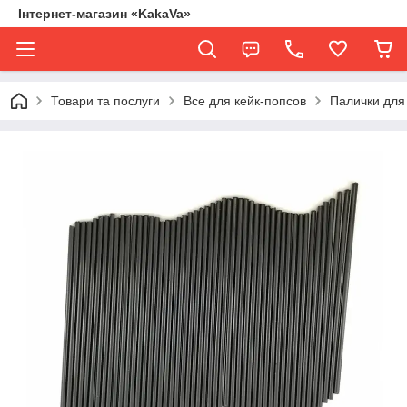
Інтернет-магазин «KakaVa»
Товари та послуги
Все для кейк-попсов
Палички для 