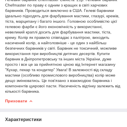
Chefmaster по праву є одним з кращих в світі харчових
барвників. Проводиться виключно в США. Гелеві барвники
ідеально підходять для фарбування мастики, глазурі, кремів,
тіста, марципану і багато іншого. Головною особливістю цієї
гелевою фарби є його економічність у використанні,
невеликий краплі досить для фарбування мастики, тіста,
крему. Колір як правило співпадає з палітрою, виходить
насичений колір, а найголовніше - це один з найбільш
безпечних барвників у світі. Барвник не токсичний, можливе
використання при виробництві дитячих десертів. Купити
барвник в Дніпропетровську та інших міста України, дуже
просто і все це за прийнятною ціною від Інтернет магазину
"Кухар, пекар та кондитер" Увага! В залежності від складу
мастики (особливо промислового виробництва) колір може
дещо змінюватись. Це пов'язано з взаємодією барвника і
компонентів цукрової пасти. Насиченість відтінку залежить від
кількості барвника.
Приховати
Характеристики