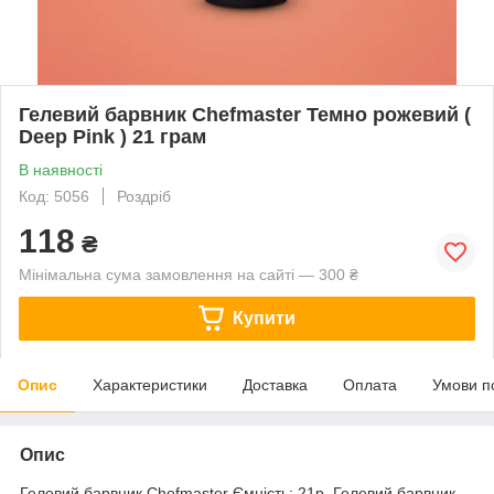
Гелевий барвник Chefmaster Темно рожевий (
Deep Pink ) 21 грам
В наявності
Код: 5056
Роздріб
118
₴
Мінімальна сума замовлення на сайті — 300 ₴
Купити
Опис
Характеристики
Доставка
Оплата
Умови п
Опис
Гелевий барвник Chefmaster Ємність: 21р. Гелевий барвник