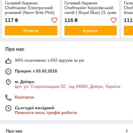
Гелевий барвник
Гелевий барвник
Геле
Chefmaster Електричний
Chefmaster Королівський
Chef
рожевий (Neon Brite Pink)
синій ( Royal Blue) 21 грам
блак
21 грам
гра
117
116
111
₴
₴
Купити
Купити
Про нас
99% позитивних з 692 відгуків за рік
Працює з 03.02.2016
м. Дніпро
вул. ул. Старокозацька 32 , інд 49000, Дніпро, Україна
Контакти
Сьогодні вихідний
Показати весь графік роботи
Про нас