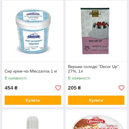
Вершки солодкі "Decor Up",
Сир крем-чіз Mleczarnia 1 кг
27%, 1л
В наявності
В наявності
454
205
₴
₴
Купити
Купити