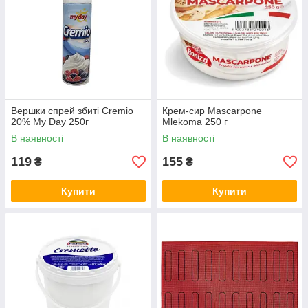
Вершки спрей збиті Cremio
Крем-сир Mascarpone
20% My Day 250г
Mlekoma 250 г
В наявності
В наявності
119
155
₴
₴
Купити
Купити