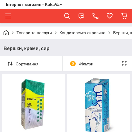
Інтернет-магазин «KakaVa»
Товари та послуги
Кондитерська сировина
Вершки, 
Вершки, креми, сир
Сортування
0
Фільтри