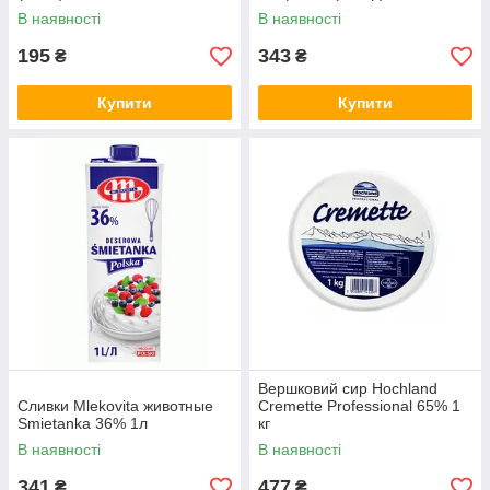
В наявності
В наявності
195
343
₴
₴
Купити
Купити
Вершковий сир Hochland
Сливки Mlekovita животные
Cremette Professional 65% 1
Smietanka 36% 1л
кг
В наявності
В наявності
341
477
₴
₴