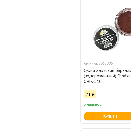
5658985
Сухий харчовий барвни
(водорозчинний) Confis
ОНІКС 10 г
71 ₴
В наявності
Купити