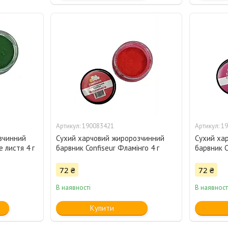
190083421
19
зчинний
Сухий харчовий жиророзчинний
Сухий ха
е листя 4 г
барвник Confiseur Фламінго 4 г
барвник C
72 ₴
72 ₴
В наявності
В наявност
Купити