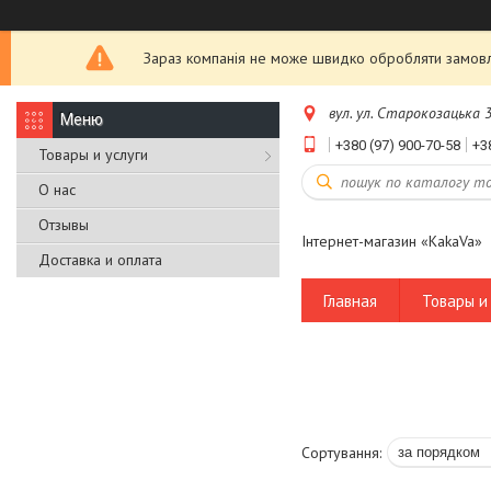
Зараз компанія не може швидко обробляти замовле
вул. ул. Старокозацька 3
+380 (97) 900-70-58
+3
Товары и услуги
О нас
Отзывы
Інтернет-магазин «KakaVa»
Доставка и оплата
Главная
Товары и 