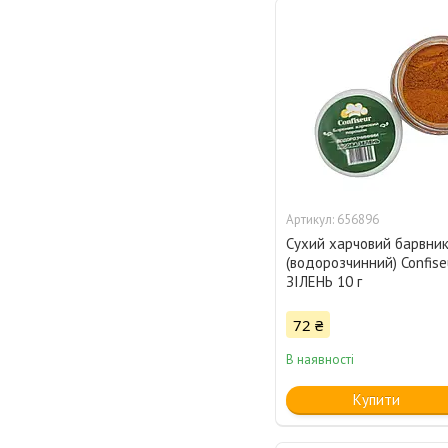
656896
Сухий харчовий барвни
(водорозчинний) Confis
ЗІЛЕНЬ 10 г
72 ₴
В наявності
Купити