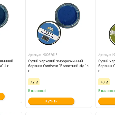
190082613
19
зчинний
Сухий харчовий жиророзчинний
Сухий ха
а" 4 г
барвник Confiseur "Блакитний лід" 4
барвник C
г
г
72 ₴
70 ₴
В наявності
В наявност
Купити