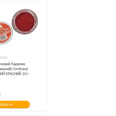
5656
рчовий барвник
инний) Confiseur
ИЙ КРАСНИЙ 10 г
і
Купити