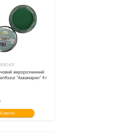
0082605
рчовий жиророзчинний
onfiseur "Аквамарин" 4 г
і
Купити