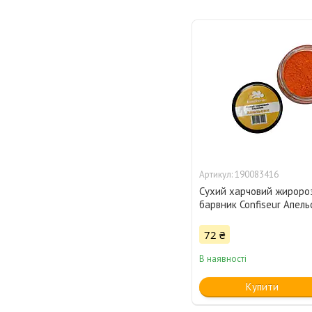
190083416
Сухий харчовий жироро
барвник Confiseur Апель
72 ₴
В наявності
Купити