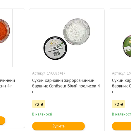
190083417
19
зчинний
Сухий харчовий жиророзчинний
Сухий ха
син 4 г
барвник Confiseur Білий пролисок 4
барвник C
г
г
72 ₴
72 ₴
В наявності
В наявност
Купити