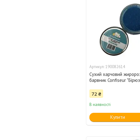
190082614
Сухий харчовий жироро
барвник Confiseur "Бірюз
72 ₴
В наявності
Купити