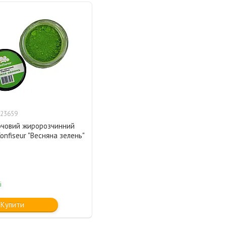
23659
рчовий жиророзчинний
onfiseur "Весняна зелень"
і
Купити