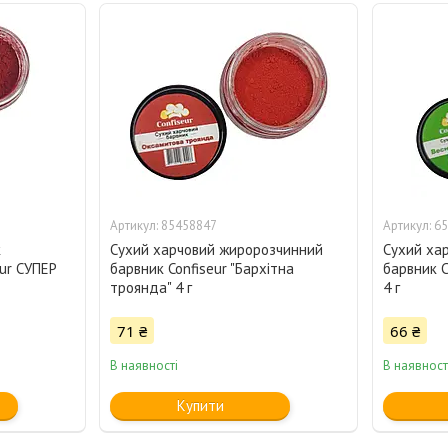
85458847
65
к
Сухий харчовий жиророзчинний
Сухий ха
eur СУПЕР
барвник Confiseur "Бархітна
барвник C
троянда" 4 г
4 г
71 ₴
66 ₴
В наявності
В наявност
Купити