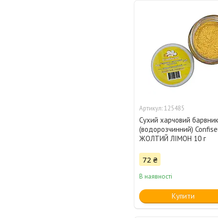
125485
Сухий харчовий барвни
(водорозчинний) Confise
ЖОЛТИЙ ЛІМОН 10 г
72 ₴
В наявності
Купити