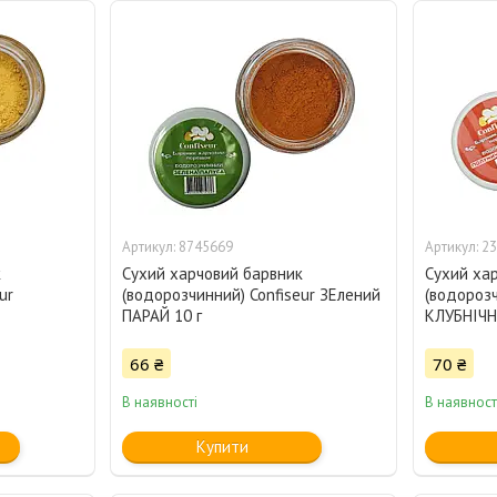
8745669
23
к
Сухий харчовий барвник
Сухий ха
ur
(водорозчинний) Confiseur ЗЕлений
(водорозч
ПАРАЙ 10 г
КЛУБНІЧН
66 ₴
70 ₴
В наявності
В наявност
Купити