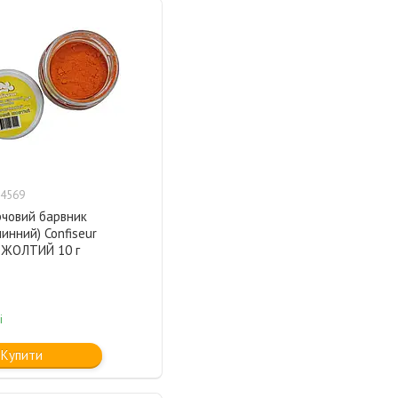
4569
рчовий барвник
инний) Confiseur
 ЖОЛТИЙ 10 г
і
Купити