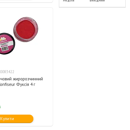
Неділя
Вихідний
0083422
рчовий жиророзчинний
onfiseur Фуксія 4 г
і
Купити