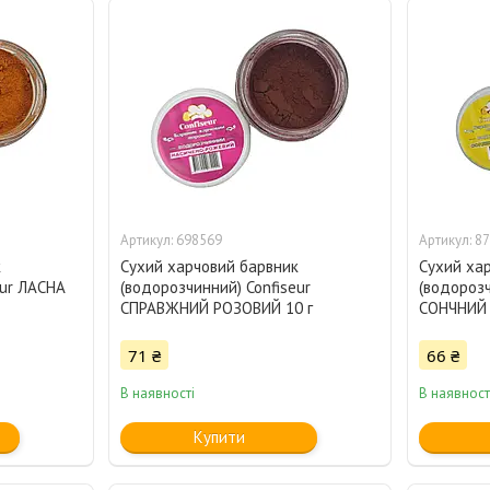
698569
87
к
Сухий харчовий барвник
Сухий ха
eur ЛАСНА
(водорозчинний) Confiseur
(водорозч
СПРАВЖНИЙ РОЗОВИЙ 10 г
СОНЧНИЙ
71 ₴
66 ₴
В наявності
В наявност
Купити