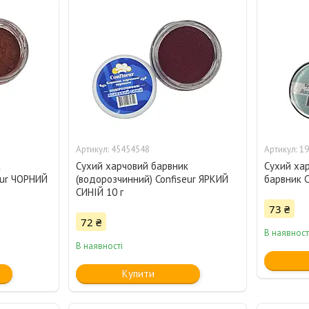
45454548
19
к
Сухий харчовий барвник
Сухий ха
eur ЧОРНИЙ
(водорозчинний) Confiseur ЯРКИЙ
барвник C
СИНІЙ 10 г
73 ₴
72 ₴
В наявност
В наявності
Купити