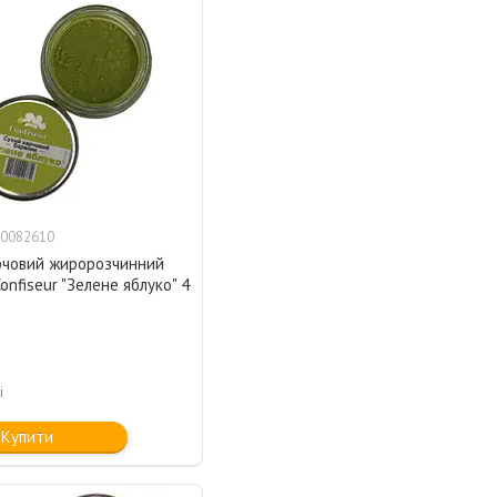
0082610
рчовий жиророзчинний
onfiseur "Зелене яблуко" 4
і
Купити