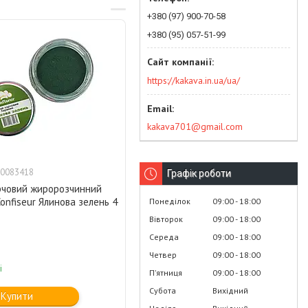
+380 (97) 900-70-58
+380 (95) 057-51-99
https://kakava.in.ua/ua/
kakava701@gmail.com
0083418
Графік роботи
рчовий жиророзчинний
onfiseur Ялинова зелень 4
Понеділок
09:00
18:00
Вівторок
09:00
18:00
Середа
09:00
18:00
Четвер
09:00
18:00
і
Пʼятниця
09:00
18:00
Субота
Вихідний
Купити