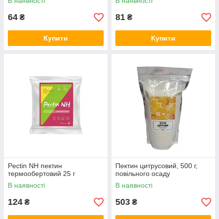
В наявності
В наявності
64
81
₴
₴
Купити
Купити
Pectin NH пектин
Пектин цитрусовий, 500 г,
термообертовий 25 г
повільного осаду
В наявності
В наявності
124
503
₴
₴