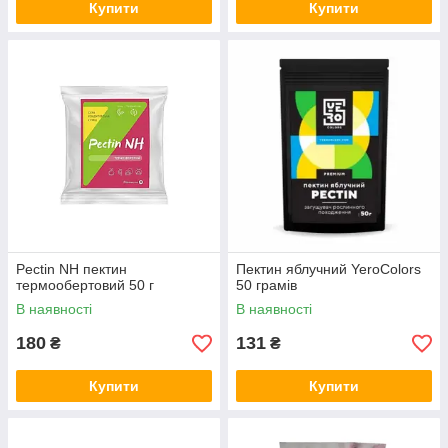
Купити
Купити
Pectin NH пектин
Пектин яблучний YeroColors
термообертовий 50 г
50 грамів
В наявності
В наявності
180
131
₴
₴
Купити
Купити