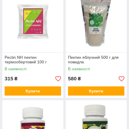
Pectin NH пектин
Пектин яблучний 500 г для
термообертовий 100 г
повидла
В наявності
В наявності
315
580
₴
₴
Купити
Купити