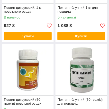
Пектин цитрусовий, 1 кг,
Пектин яблучний 1 кг для
повільного осаду
повидла
В наявності
В наявності
927
1 088
₴
₴
Купити
Купити
Пектин цитрусовий (50
Пектин яблучний (50 грамів)
грамів) повільної осади
для повидла